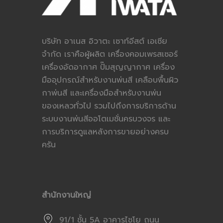
บริษัท อาเนส อิวาตะ เซาท์อีสต์ เอเซีย
จำกัด เราคือผู้ผลิต เครื่องคอมเพรสเซอร์
เครื่องอัดอากาศ ปั๊มสุญญากาศ เครื่อง
มืออุปกรณ์สำหรับงานพ่นสี เคลือบพื้นผิว
กาพ่นสี และเครื่องมือสำหรับงานพ่น
ของเหลวทั่วไป รวมไปถึงการบริการด้าน
ระบบงานพ่นสีออโตเมชั่นครบวงจร และ
การบริการดูแลหลังการขายอย่างครบ
ครัน
สำนักงานใหญ่
91/1 ชั้น 5A อาคารไชโย ถนน