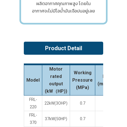
ผลิตอากาศคุณภาพสูง โดยใน
อากาศจะไม่มีไอน้ำมันเจือปนอยู่เลย
Product Detail
Motor
Working
rated
FAD
Model
Pressure
3
output
(m
/min)
(MPa)
(kW（HP))
FRL-
22kW(3OHP)
0.7
3.7
1,
220
FRL-
37kW(50HP)
0.7
5.6
1,
370