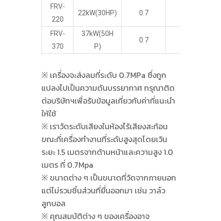
FRV-
22kW(30HP)
0.7
3.7
1,
220
FRV-
37kW(50H
0.7
5.6
1,
370
P)
※ เครื่องจะส่งลมที่ระดับ 0.7MPa ซึ่งถูก
แปลงไปเป็นความดันบรรยากาศ กรุณาติด
ต่อบริษัทฯเพื่อรับข้อมูลเกี่ยวกับค่าที่แนะนำ
ให้ใช้
※ เราวัดระดับเสียงในห้องไร้เสียงสะท้อน
ขณะที่เครื่องทำงานที่ระดับสูงสุดโดยเว้น
ระยะ 1.5 เมตรจากด้านหน้าและความสูง 1.0
เมตร ที่ 0.7Mpa
※ ขนาดต่าง ๆ เป็นขนาดที่วัดจากภายนอก
แต่ไม่รวมชิ้นส่วนที่ยื่นออกมา เช่น วาล์ว
ลูกบอล
※ คุณสมบัติต่าง ๆ ของเครื่องอาจ