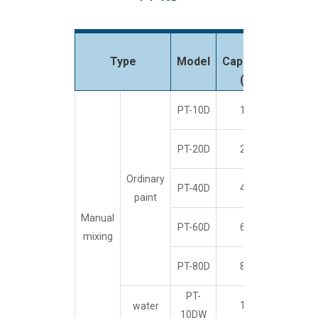
Max
Type
Model
Capacity
pressu
(l)
(MPa
PT-10D
10
0.34
PT-20D
20
Ordinary
PT-40D
40
paint
Manual
PT-60D
60
0.18
mixing
PT-80D
80
PT-
10
0.34
water
10DW