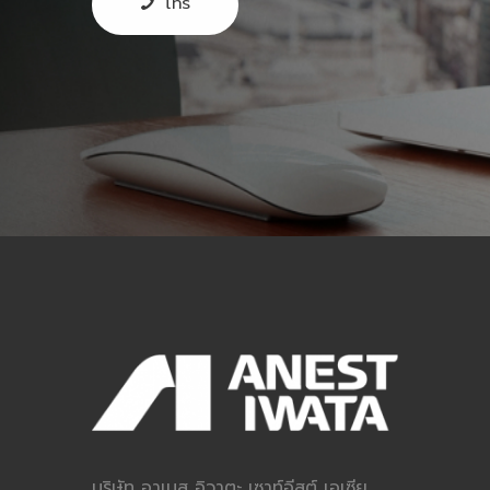
โทร
บริษัท อาเนส อิวาตะ เซาท์อีสต์ เอเซีย