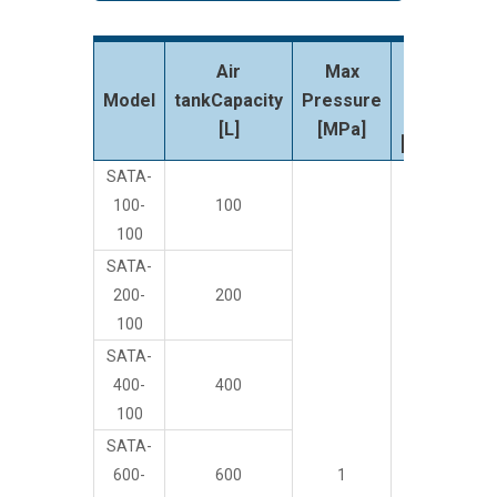
Inlet
Out
Air
Max
port
po
Model
tankCapacity
Pressure
size
si
[L]
[MPa]
[Inch]
[In
SATA-
100-
100
100
SATA-
200-
200
100
Rc 1
Rc
SATA-
400-
400
100
SATA-
600-
600
1