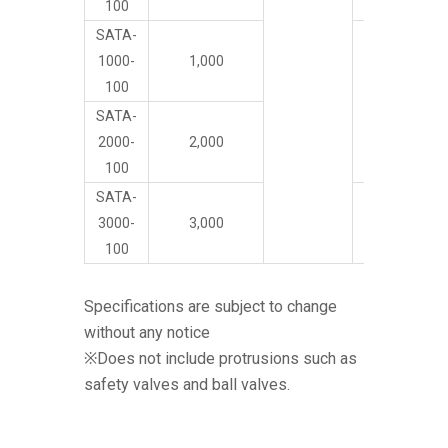
100
SATA-
1000-
1,000
100
Rc 2
Rc
SATA-
2000-
2,000
100
SATA-
3000-
3,000
Rc 3
Rc
100
Specifications are subject to change
without any notice
※Does not include protrusions such as
safety valves and ball valves.