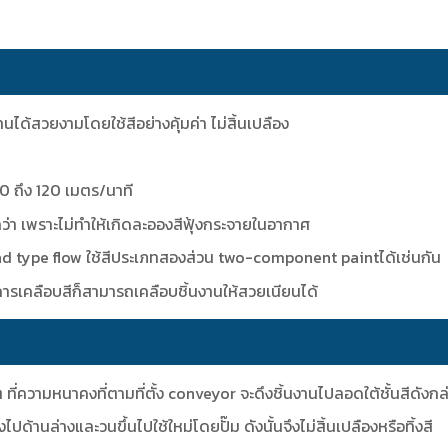
นได้สวยงามโดยใช้สีอย่างคุ้มค่า ไม่สิ้นเปลือง
40 ถึง 120 เมตร/นาที
 เพราะไม่ทำให้เกิดละอองสีฟุ้งกระจายในอากาศ
ad type flow ใช้สีประเภทสองส่วน two-component paintได้เช่นกัน
กษะการเคลือบสีก็สามารถเคลือบชิ้นงานให้สวยเนียนได้
 ที่ความหนาคงที่ตามที่ตั้ง conveyor จะดึงชิ้นงานไปลอดใต้ชั้นสีดังก
งไปด้านล่างและวนขึ้นไปใช้ใหม่โดยปั๊ม ดังนั้นจึงไม่สิ้นเปลืองหรือทิ้งสี