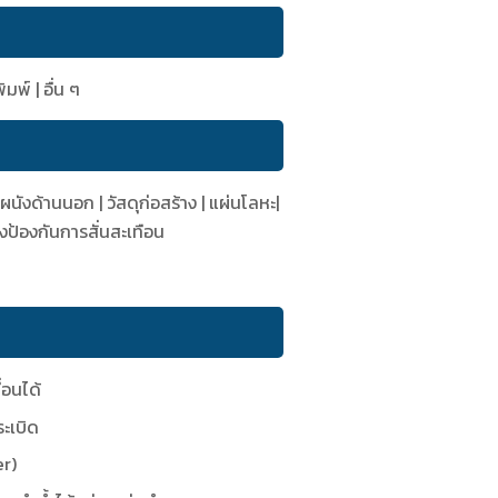
พ์ | อื่น ๆ
าผนังด้านนอก | วัสดุก่อสร้าง | แผ่นโลหะ|
างป้องกันการสั่นสะเทือน
่อนได้
ะเบิด
er)