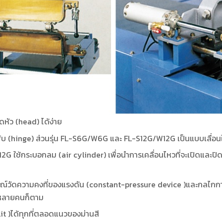
ดหัว (head) ได้ง่าย
พับ (hinge) ส่วนรุ่น FL-S6G/W6G และ FL-S12G/W12G เป็นแบบเลื่
 ใช้กระบอกลม (air cylinder) เพื่อนำการเคลื่อนไหวที่จะเปิดและปิ
ุปกรณ์วัดความคงที่ของแรงดัน (constant-pressure device )และกลไก
ะมีหลายคนก็ตาม
slit )ได้ทุกที่ตลอดแนวของม่านสี