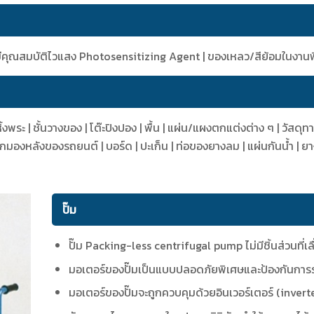
ี่มีคุณสมบัติไวแสง Photosensitizing Agent | ของเหลว/สีย้อมในงานพิม
หิ้งพระ | ชั้นวางของ | โต๊ะปิงปอง | พื้น | แผ่น/แผงตกแต่งต่าง ๆ | วัสดุท
กระจกมองหลังของรถยนต์ | บอร์ด | ปะเก็น | ท่อของยางลม | แผ่นกันน้ำ | ย
ปั๊ม
ปั๊ม Packing-less centrifugal pump ไม่มีชิ้นส่วนที่เลื
มอเตอร์ของปั๊มเป็นแบบปลอดภัยพิเศษและป้องกันการร
มอเตอร์ของปั๊มจะถูกควบคุมด้วยอินเวอร์เตอร์ (invert