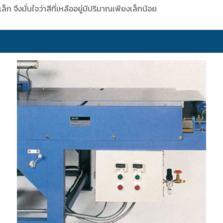
็ก จึงมั่นใจว่าสีที่เหลืออยู่มีปริมาณเพียงเล็กน้อย