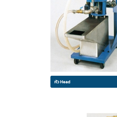
หัว Head