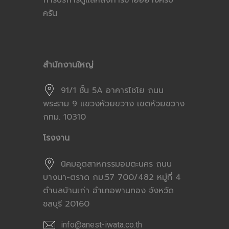
การบริการดูแลหลังการขายอย่างครบ
ครัน
สำนักงานใหญ่
91/1 ชั้น 5A อาคารไชโย ถนน
พระราม 9 แขวงห้วยขวาง เขตห้วยขวาง
กทม. 10310
โรงงาน
นิคมอุตสาหกรรมอมตะนคร ถนน
บางนา-ตราด กม.57 700/482 หมู่ที่ 4
ตำบลบ้านเก่า อำเภอพานทอง จังหวัด
ชลบุรี 20160
info@anest-iwata.co.th